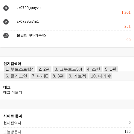
zx0720gpoyve
8
1,201
zx0729uj7nj1
9
231
불길한바다거북45
10
99
인기검색어
1. 부트스트랩4
2. 2관
3. 그누보드5.4
4. 스킨
5. 1관
6. 플러그인
7. 나리E
8. 3관
9. 가보정
10. 나리야
태그
태그 더보기
사이트 통계
9
현재접속자 :
125
오늘방문자 :