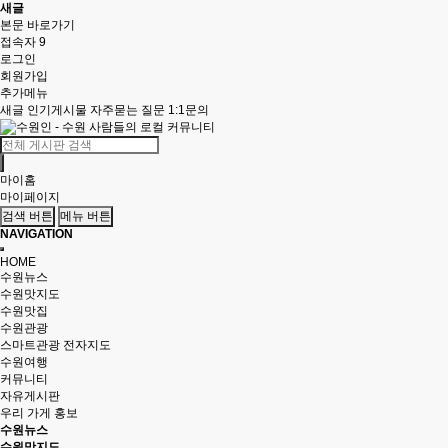
새글
본문 바로가기
접속자 9
로그인
회원가입
추가메뉴
새글
인기게시물
자주묻는 질문
1:1문의
마이홈
마이페이지
검색 버튼
메뉴 버튼
NAVIGATION
HOME
수원뉴스
수원맛지도
수원맛집
수원관광
스마트관광 전자지도
수원여행
커뮤니티
자유게시판
우리 가게 홍보
수원뉴스
수원맛지도