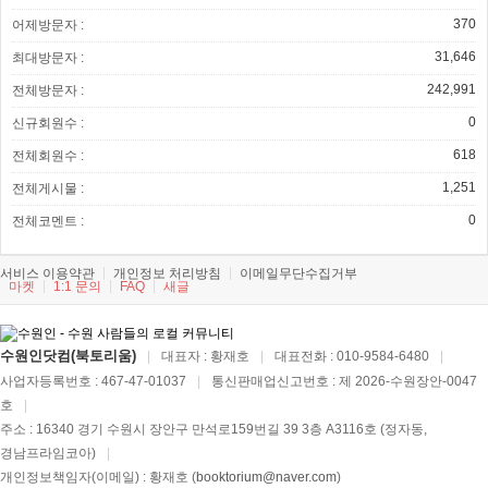
370
어제방문자 :
31,646
최대방문자 :
242,991
전체방문자 :
0
신규회원수 :
618
전체회원수 :
1,251
전체게시물 :
0
전체코멘트 :
서비스 이용약관
개인정보 처리방침
이메일무단수집거부
마켓
1:1 문의
FAQ
새글
수원인닷컴(북토리움)
|
대표자 : 황재호
|
대표전화 : 010-9584-6480
|
사업자등록번호 : 467-47-01037
|
통신판매업신고번호 : 제 2026-수원장안-0047
호
|
주소 : 16340 경기 수원시 장안구 만석로159번길 39 3층 A3116호 (정자동,
경남프라임코아)
|
개인정보책임자(이메일) : 황재호 (
booktorium@naver.com
)