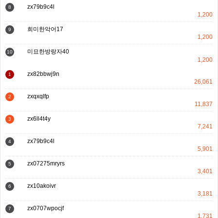
zx79b9c4l
8
1,200
희미한악어17
9
1,200
미묘한방랑자40
10
1,200
zx82bbwj9n
1
26,061
zxqxqlfp
2
11,837
zx6ll4t4y
3
7,241
zx79b9c4l
4
5,901
zx07275mryrs
5
3,401
zx10akoivr
6
3,181
zx0707wpocjf
7
1,731