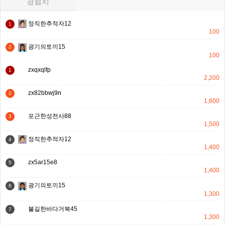
경험치
정직한추적자12
1
100
광기의토끼15
2
100
zxqxqlfp
1
2,200
zx82bbwj9n
2
1,600
포근한성전사88
3
1,500
정직한추적자12
4
1,400
zx5ar15e8
5
1,400
광기의토끼15
6
1,300
불길한바다거북45
7
1,300