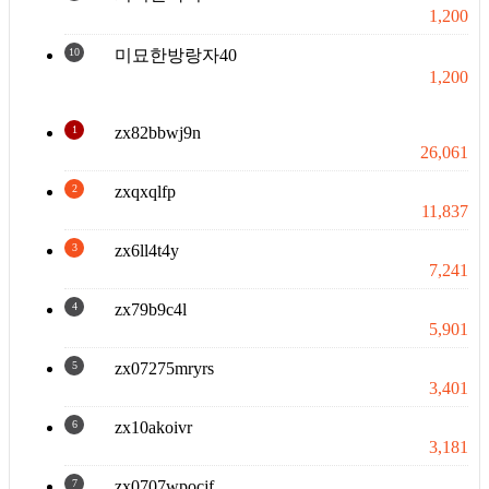
1,200
10
미묘한방랑자40
1,200
1
zx82bbwj9n
26,061
2
zxqxqlfp
11,837
3
zx6ll4t4y
7,241
4
zx79b9c4l
5,901
5
zx07275mryrs
3,401
6
zx10akoivr
3,181
7
zx0707wpocjf