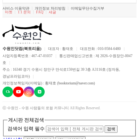
서비스 이용약관
개인정보 처리방침
이메일무단수집거부
마켓
1:1 문의
FAQ
새글
수원인닷컴(북토리움)
|
대표자 : 황재호
|
대표전화 : 010-9584-6480
|
사업자등록번호 : 467-47-01037
|
통신판매업신고번호 : 제 2026-수원장안-0047
호
|
주소 : 16340 경기 수원시 장안구 만석로159번길 39 3층 A3116호 (정자동,
경남프라임코아)
|
개인정보책임자(이메일) : 황재호 (
booktorium@naver.com
)
Ch
ⓒ 수원인 - 수원 사람들의 로컬 커뮤니티
All Rights Reserved.
게시판 전체검색
검색어 입력 필수
검색