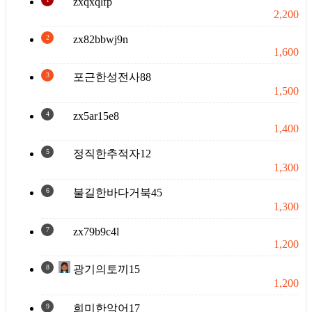
zxqxqlfp
2,200
2
zx82bbwj9n
1,600
3
포근한성전사88
1,500
4
zx5ar15e8
1,400
5
정직한추적자12
1,300
6
불길한바다거북45
1,300
7
zx79b9c4l
1,200
8
광기의토끼15
1,200
9
희미한악어17