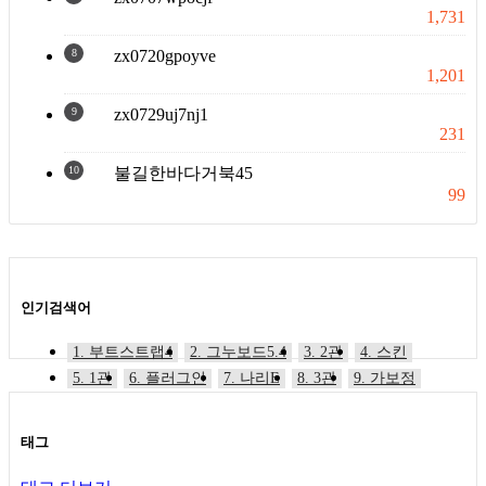
1,731
8
zx0720gpoyve
1,201
9
zx0729uj7nj1
231
10
불길한바다거북45
99
인기검색어
1. 부트스트랩4
2. 그누보드5.4
3. 2관
4. 스킨
5. 1관
6. 플러그인
7. 나리E
8. 3관
9. 가보정
10. 나리야
태그