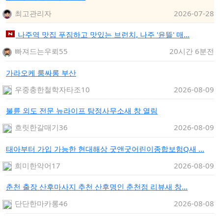
최고관리자
2026-07-28
나주역 맛집 푸짐하고 맛있는 브런치, 나주 '윤뜰' 매…
빠져드는우뢰55
20시간 6분전
가라오케 룸싸롱 부산
우중충한철학자타조10
2026-08-09
불륜 외도 전문 뉴라이프 탐정사무소새 창 열림
흐릿한갈매기36
2026-08-09
태아부터 가입 가능한 현대해상 굿앤굿어린이종합보험Q새 …
희미한악어17
2026-08-09
춘천 출장 산후마사지 추천 산후명인 춘천점 리뷰새 창…
단단한마카롱46
2026-08-08